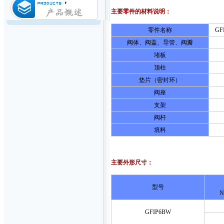
主要零件的材料说明：
零件名称
GF
阀体、阀盖、导管、阀瓣
堵板
顶柱
垫片（密封环）
阀座
支架
阀杆
填料
主要外形尺寸：
型号
N
GFIP6BW