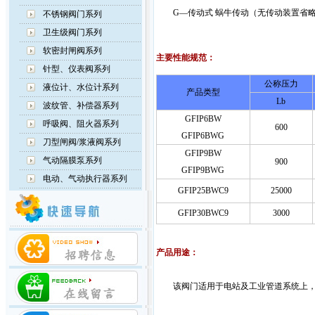
G—传动式 蜗牛传动（无传动装置省
不锈钢阀门系列
卫生级阀门系列
软密封闸阀系列
主要性能规范：
针型、仪表阀系列
公称压力
液位计、水位计系列
产品类型
Lb
波纹管、补偿器系列
GFIP6BW
呼吸阀、阻火器系列
600
GFIP6BWG
刀型闸阀/浆液阀系列
GFIP9BW
气动隔膜泵系列
900
GFIP9BWG
电动、气动执行器系列
GFIP25BWC9
25000
GFIP30BWC9
3000
产品用途：
该阀门适用于电站及工业管道系统上，作