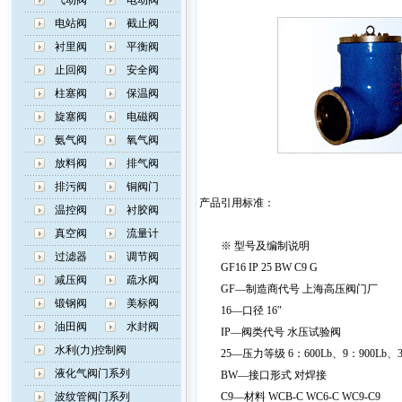
气动阀
电动阀
电站阀
截止阀
衬里阀
平衡阀
止回阀
安全阀
柱塞阀
保温阀
旋塞阀
电磁阀
氨气阀
氧气阀
放料阀
排气阀
排污阀
铜阀门
产品引用标准：
温控阀
衬胶阀
真空阀
流量计
※ 型号及编制说明
过滤器
调节阀
GF16 IP 25 BW C9 G
减压阀
疏水阀
GF—制造商代号 上海高压阀门厂
锻钢阀
美标阀
16—口径 16″
油田阀
水封阀
IP—阀类代号 水压试验阀
水利(力)控制阀
25—压力等级 6：600Lb、9：900Lb、30
液化气阀门系列
BW—接口形式 对焊接
波纹管阀门系列
C9—材料 WCB-C WC6-C WC9-C9