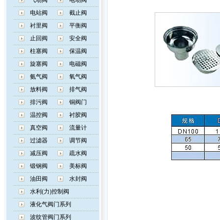
气动阀
电动阀
电站阀
截止阀
衬里阀
平衡阀
止回阀
安全阀
柱塞阀
保温阀
旋塞阀
电磁阀
氨气阀
氧气阀
放料阀
排气阀
排污阀
铜阀门
温控阀
衬胶阀
真空阀
流量计
过滤器
调节阀
减压阀
疏水阀
锻钢阀
美标阀
油田阀
水封阀
水利(力)控制阀
液化气阀门系列
波纹管阀门系列